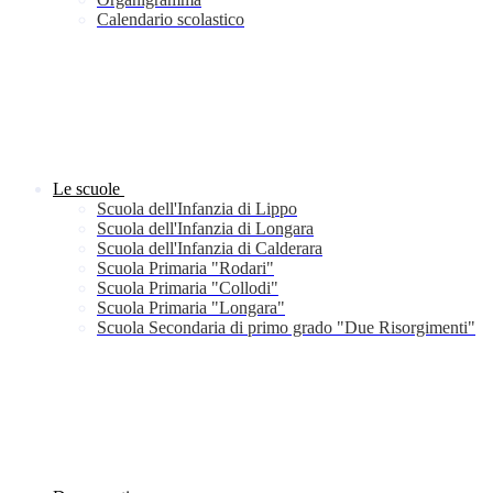
Calendario scolastico
Le scuole
Scuola dell'Infanzia di Lippo
Scuola dell'Infanzia di Longara
Scuola dell'Infanzia di Calderara
Scuola Primaria "Rodari"
Scuola Primaria "Collodi"
Scuola Primaria "Longara"
Scuola Secondaria di primo grado "Due Risorgimenti"