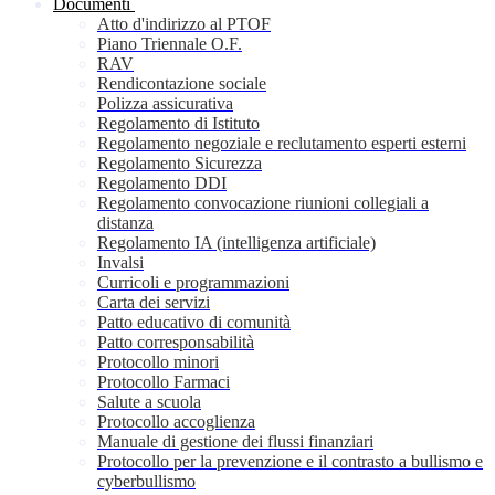
Documenti
Atto d'indirizzo al PTOF
Piano Triennale O.F.
RAV
Rendicontazione sociale
Polizza assicurativa
Regolamento di Istituto
Regolamento negoziale e reclutamento esperti esterni
Regolamento Sicurezza
Regolamento DDI
Regolamento convocazione riunioni collegiali a
distanza
Regolamento IA (intelligenza artificiale)
Invalsi
Curricoli e programmazioni
Carta dei servizi
Patto educativo di comunità
Patto corresponsabilità
Protocollo minori
Protocollo Farmaci
Salute a scuola
Protocollo accoglienza
Manuale di gestione dei flussi finanziari
Protocollo per la prevenzione e il contrasto a bullismo e
cyberbullismo