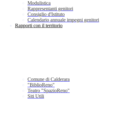
Modulistica
Rappresentanti genitori
Consiglio d'Istituto
Calendario annuale impegni genitori
Rapporti con il territorio
Comune di Calderara
"BiblioReno"
Teatro "SpazioReno"
Siti Utili