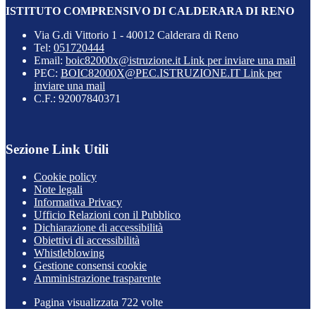
ISTITUTO COMPRENSIVO DI CALDERARA DI RENO
Via G.di Vittorio 1 - 40012 Calderara di Reno
Tel:
051720444
Email:
boic82000x@istruzione.it
Link per inviare una mail
PEC:
BOIC82000X@PEC.ISTRUZIONE.IT
Link per
inviare una mail
C.F.: 92007840371
Sezione Link Utili
Cookie policy
Note legali
Informativa Privacy
Ufficio Relazioni con il Pubblico
Dichiarazione di accessibilità
Obiettivi di accessibilità
Whistleblowing
Gestione consensi cookie
Amministrazione trasparente
Pagina visualizzata
722
volte