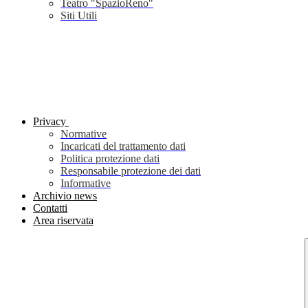
Teatro "SpazioReno"
Siti Utili
Privacy
Normative
Incaricati del trattamento dati
Politica protezione dati
Responsabile protezione dei dati
Informative
Archivio news
Contatti
Area riservata