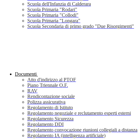
Scuola dell'Infanzia di Calderara
Scuola Primaria "Rodari"
Scuola Primaria "Collodi"
Scuola Primaria "Longara"
Scuola Secondaria di primo grado "Due Risorgimenti"
Documenti
Atto d'indirizzo al PTOF
Piano Triennale O.F.
RAV
Rendicontazione sociale
Polizza assicurativa
Regolamento di Istituto
Regolamento negoziale e reclutamento esperti esterni
Regolamento Sicurezza
Regolamento DDI
Regolamento convocazione riunioni collegiali a distanza
Regolamento IA (intelligenza artificiale)