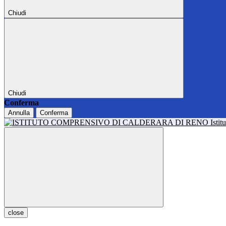
Chiudi
Chiudi
Conferma
Annulla
Conferma
Isti
close