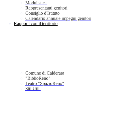
Modulistica
Rappresentanti genitori
Consiglio d'Istituto
Calendario annuale impegni genitori
Rapporti con il territorio
Comune di Calderara
"BiblioReno"
Teatro "SpazioReno"
Siti Utili