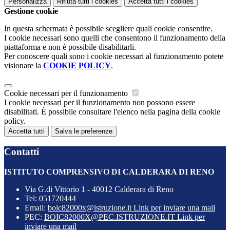
Personalizza
Rifiuta tutti
i cookies
Accetta tutti
i cookies
Gestione cookie
In questa schermata è possibile scegliere quali cookie consentire.
I cookie necessari sono quelli che consentono il funzionamento della
piattaforma e non è possibile disabilitarli.
Per conoscere quali sono i cookie necessari al funzionamento potete
visionare la
COOKIE POLICY
.
Cookie necessari per il funzionamento
I cookie necessari per il funzionamento non possono essere
disabilitati. È possibile consultare l'elenco nella pagina della cookie
policy.
Accetta tutti
Salva le preferenze
Contatti
ISTITUTO COMPRENSIVO DI CALDERARA DI RENO
Via G.di Vittorio 1 - 40012 Calderara di Reno
Tel:
051720444
Email:
boic82000x@istruzione.it
Link per inviare una mail
PEC:
BOIC82000X@PEC.ISTRUZIONE.IT
Link per
inviare una mail