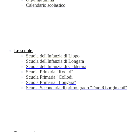
Calendario scolastico
Le scuole
Scuola dell'Infanzia di Lippo
Scuola dell'Infanzia di Longara
Scuola dell'Infanzia di Calderara
Scuola Primaria "Rodari"
Scuola Primaria "Collodi"
Scuola Primaria "Longara"
Scuola Secondaria di primo grado "Due Risorgimenti"