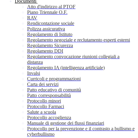
Documenti
Atto d'indirizzo al PTOF
Piano Triennale O.F.
RAV
Rendicontazione sociale
Polizza assicurativa
Regolamento di Istituto
Regolamento negoziale e reclutamento esperti esterni
Regolamento Sicurezza
Regolamento DDI
Regolamento convocazione riunioni collegiali a
distanza
Regolamento IA (intelligenza artificiale)
Invalsi
Curricoli e programmazioni
Carta dei servizi
Patto educativo di comunità
Patto corresponsabilità
Protocollo minori
Protocollo Farmaci
Salute a scuola
Protocollo accoglienza
Manuale di gestione dei flussi finanziari
Protocollo per la prevenzione e il contrasto a bullismo e
cyberbullismo