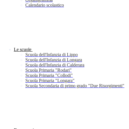
Calendario scolastico
Le scuole
Scuola dell'Infanzia di Lippo
Scuola dell'Infanzia di Longara
Scuola dell'Infanzia di Calderara
Scuola Primaria "Rodari"
Scuola Primaria "Collodi"
Scuola Primaria "Longara"
Scuola Secondaria di primo grado "Due Risorgimenti"