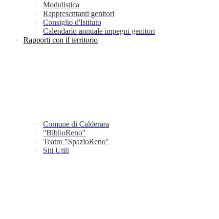
Modulistica
Rappresentanti genitori
Consiglio d'Istituto
Calendario annuale impegni genitori
Rapporti con il territorio
Comune di Calderara
"BiblioReno"
Teatro "SpazioReno"
Siti Utili