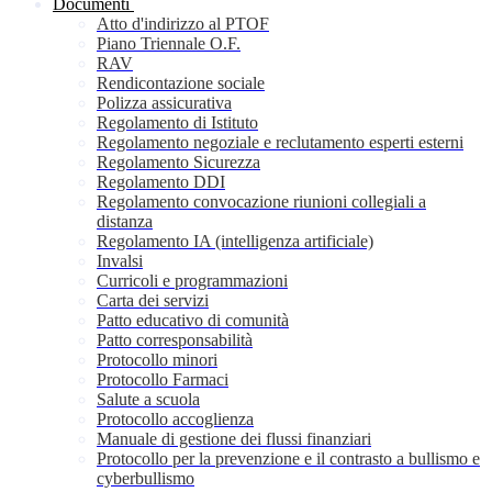
Documenti
Atto d'indirizzo al PTOF
Piano Triennale O.F.
RAV
Rendicontazione sociale
Polizza assicurativa
Regolamento di Istituto
Regolamento negoziale e reclutamento esperti esterni
Regolamento Sicurezza
Regolamento DDI
Regolamento convocazione riunioni collegiali a
distanza
Regolamento IA (intelligenza artificiale)
Invalsi
Curricoli e programmazioni
Carta dei servizi
Patto educativo di comunità
Patto corresponsabilità
Protocollo minori
Protocollo Farmaci
Salute a scuola
Protocollo accoglienza
Manuale di gestione dei flussi finanziari
Protocollo per la prevenzione e il contrasto a bullismo e
cyberbullismo