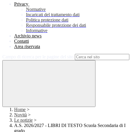
Privacy
Normative
Incaricati del trattamento dati
Politica protezione dati
Responsabile protezione dei dati
Informative
Archivio news
Contatti
Area riservata
Campo di ricerca per le pagine del sito
Home
>
Novità
>
Le notizie
>
A.S. 2026/2027 - LIBRI DI TESTO Scuola Secondaria di I
grado