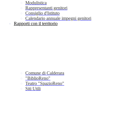
Modulistica
Rappresentanti genitori
Consiglio d'Istituto
Calendario annuale impegni genitori
Rapporti con il territorio
Comune di Calderara
"BiblioReno"
Teatro "SpazioReno"
Siti Utili