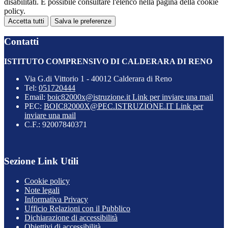
disabilitati. È possibile consultare l'elenco nella pagina della cookie
policy.
Accetta tutti
Salva le preferenze
Contatti
ISTITUTO COMPRENSIVO DI CALDERARA DI RENO
Via G.di Vittorio 1 - 40012 Calderara di Reno
Tel:
051720444
Email:
boic82000x@istruzione.it
Link per inviare una mail
PEC:
BOIC82000X@PEC.ISTRUZIONE.IT
Link per
inviare una mail
C.F.: 92007840371
Sezione Link Utili
Cookie policy
Note legali
Informativa Privacy
Ufficio Relazioni con il Pubblico
Dichiarazione di accessibilità
Obiettivi di accessibilità