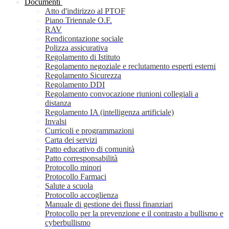
Documenti
Atto d'indirizzo al PTOF
Piano Triennale O.F.
RAV
Rendicontazione sociale
Polizza assicurativa
Regolamento di Istituto
Regolamento negoziale e reclutamento esperti esterni
Regolamento Sicurezza
Regolamento DDI
Regolamento convocazione riunioni collegiali a
distanza
Regolamento IA (intelligenza artificiale)
Invalsi
Curricoli e programmazioni
Carta dei servizi
Patto educativo di comunità
Patto corresponsabilità
Protocollo minori
Protocollo Farmaci
Salute a scuola
Protocollo accoglienza
Manuale di gestione dei flussi finanziari
Protocollo per la prevenzione e il contrasto a bullismo e
cyberbullismo