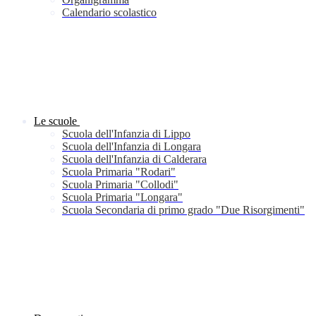
Calendario scolastico
Le scuole
Scuola dell'Infanzia di Lippo
Scuola dell'Infanzia di Longara
Scuola dell'Infanzia di Calderara
Scuola Primaria "Rodari"
Scuola Primaria "Collodi"
Scuola Primaria "Longara"
Scuola Secondaria di primo grado "Due Risorgimenti"