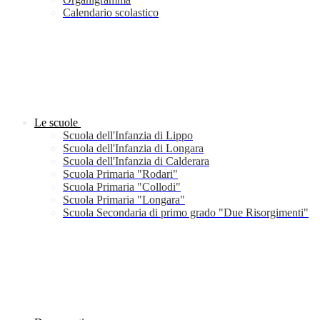
Calendario scolastico
Le scuole
Scuola dell'Infanzia di Lippo
Scuola dell'Infanzia di Longara
Scuola dell'Infanzia di Calderara
Scuola Primaria "Rodari"
Scuola Primaria "Collodi"
Scuola Primaria "Longara"
Scuola Secondaria di primo grado "Due Risorgimenti"