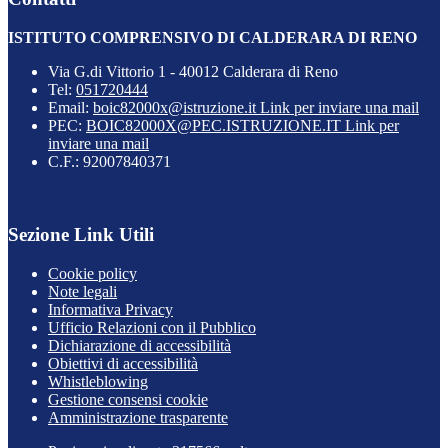
ISTITUTO COMPRENSIVO DI CALDERARA DI RENO
Via G.di Vittorio 1 - 40012 Calderara di Reno
Tel:
051720444
Email:
boic82000x@istruzione.it
Link per inviare una mail
PEC:
BOIC82000X@PEC.ISTRUZIONE.IT
Link per
inviare una mail
C.F.: 92007840371
Sezione Link Utili
Cookie policy
Note legali
Informativa Privacy
Ufficio Relazioni con il Pubblico
Dichiarazione di accessibilità
Obiettivi di accessibilità
Whistleblowing
Gestione consensi cookie
Amministrazione trasparente