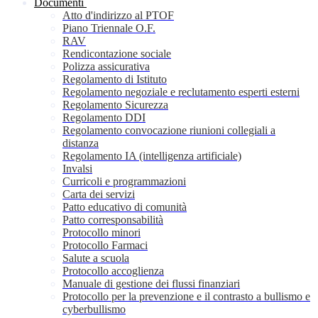
Documenti
Atto d'indirizzo al PTOF
Piano Triennale O.F.
RAV
Rendicontazione sociale
Polizza assicurativa
Regolamento di Istituto
Regolamento negoziale e reclutamento esperti esterni
Regolamento Sicurezza
Regolamento DDI
Regolamento convocazione riunioni collegiali a
distanza
Regolamento IA (intelligenza artificiale)
Invalsi
Curricoli e programmazioni
Carta dei servizi
Patto educativo di comunità
Patto corresponsabilità
Protocollo minori
Protocollo Farmaci
Salute a scuola
Protocollo accoglienza
Manuale di gestione dei flussi finanziari
Protocollo per la prevenzione e il contrasto a bullismo e
cyberbullismo