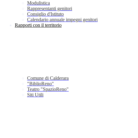
Modulistica
Rappresentanti genitori
Consiglio d'Istituto
Calendario annuale impegni genitori
Rapporti con il territorio
Comune di Calderara
"BiblioReno"
Teatro "SpazioReno"
Siti Utili