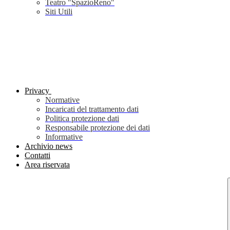
Teatro "SpazioReno"
Siti Utili
Privacy
Normative
Incaricati del trattamento dati
Politica protezione dati
Responsabile protezione dei dati
Informative
Archivio news
Contatti
Area riservata