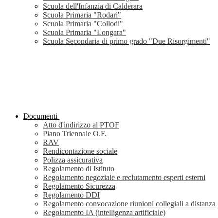
Scuola dell'Infanzia di Calderara
Scuola Primaria "Rodari"
Scuola Primaria "Collodi"
Scuola Primaria "Longara"
Scuola Secondaria di primo grado "Due Risorgimenti"
Documenti
Atto d'indirizzo al PTOF
Piano Triennale O.F.
RAV
Rendicontazione sociale
Polizza assicurativa
Regolamento di Istituto
Regolamento negoziale e reclutamento esperti esterni
Regolamento Sicurezza
Regolamento DDI
Regolamento convocazione riunioni collegiali a distanza
Regolamento IA (intelligenza artificiale)