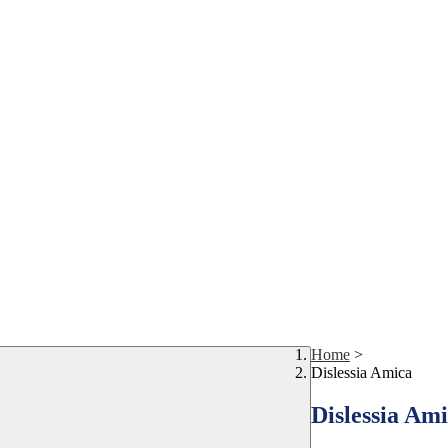
Home
>
Dislessia Amica
Dislessia Am