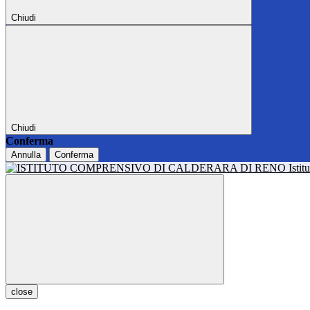
Chiudi
Chiudi
Conferma
Annulla
Conferma
Isti
close