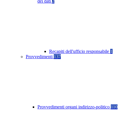
dei dati
2
Recapiti dell'ufficio responsabile
1
Provvedimenti
137
Provvedimenti organi indirizzo-politico
110