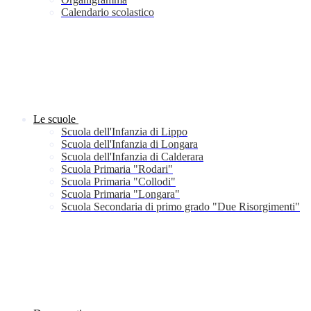
Calendario scolastico
Le scuole
Scuola dell'Infanzia di Lippo
Scuola dell'Infanzia di Longara
Scuola dell'Infanzia di Calderara
Scuola Primaria "Rodari"
Scuola Primaria "Collodi"
Scuola Primaria "Longara"
Scuola Secondaria di primo grado "Due Risorgimenti"