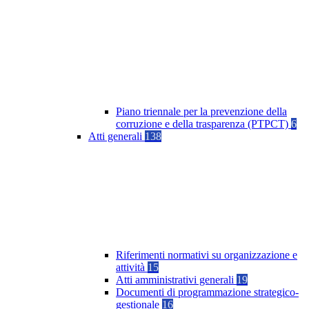
Piano triennale per la prevenzione della
corruzione e della trasparenza (PTPCT)
6
Atti generali
138
Riferimenti normativi su organizzazione e
attività
15
Atti amministrativi generali
19
Documenti di programmazione strategico-
gestionale
16