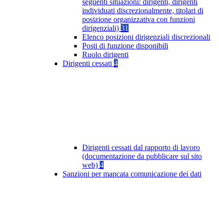
seguenti situazioni: dirigenti, dirigenti
individuati discrezionalmente, titolari di
posizione organizzativa con funzioni
dirigenziali)
31
Elenco posizioni dirigenziali discrezionali
Posti di funzione disponibili
Ruolo dirigenti
Dirigenti cessati
4
Dirigenti cessati dal rapporto di lavoro
(documentazione da pubblicare sul sito
web)
4
Sanzioni per mancata comunicazione dei dati