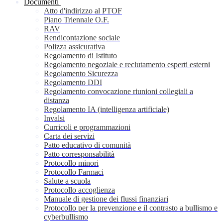
Documenti
Atto d'indirizzo al PTOF
Piano Triennale O.F.
RAV
Rendicontazione sociale
Polizza assicurativa
Regolamento di Istituto
Regolamento negoziale e reclutamento esperti esterni
Regolamento Sicurezza
Regolamento DDI
Regolamento convocazione riunioni collegiali a
distanza
Regolamento IA (intelligenza artificiale)
Invalsi
Curricoli e programmazioni
Carta dei servizi
Patto educativo di comunità
Patto corresponsabilità
Protocollo minori
Protocollo Farmaci
Salute a scuola
Protocollo accoglienza
Manuale di gestione dei flussi finanziari
Protocollo per la prevenzione e il contrasto a bullismo e
cyberbullismo