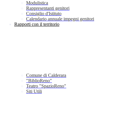
Modulistica
Rappresentanti genitori
Consiglio d'Istituto
Calendario annuale impegni genitori
Rapporti con il territorio
Comune di Calderara
"BiblioReno"
Teatro "SpazioReno"
Siti Utili