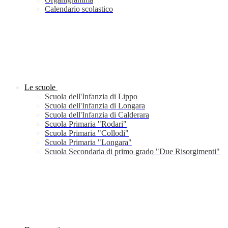
Calendario scolastico
Le scuole
Scuola dell'Infanzia di Lippo
Scuola dell'Infanzia di Longara
Scuola dell'Infanzia di Calderara
Scuola Primaria "Rodari"
Scuola Primaria "Collodi"
Scuola Primaria "Longara"
Scuola Secondaria di primo grado "Due Risorgimenti"