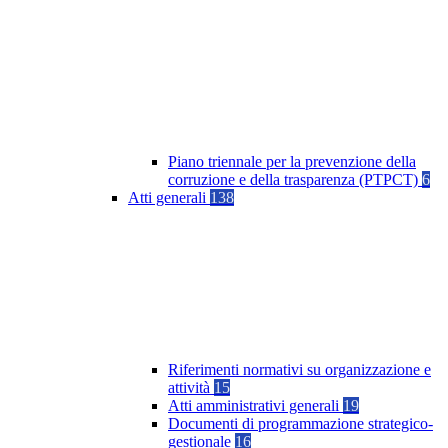
Piano triennale per la prevenzione della
corruzione e della trasparenza (PTPCT)
6
Atti generali
138
Riferimenti normativi su organizzazione e
attività
15
Atti amministrativi generali
19
Documenti di programmazione strategico-
gestionale
16