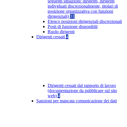
seguenti situazioni: dirigenti, dirigenti
individuati discrezionalmente, titolari di
posizione organizzativa con funzioni
dirigenziali)
31
Elenco posizioni dirigenziali discrezionali
Posti di funzione disponibili
Ruolo dirigenti
Dirigenti cessati
4
Dirigenti cessati dal rapporto di lavoro
(documentazione da pubblicare sul sito
web)
4
Sanzioni per mancata comunicazione dei dati