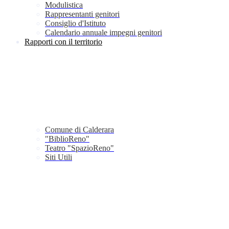
Modulistica
Rappresentanti genitori
Consiglio d'Istituto
Calendario annuale impegni genitori
Rapporti con il territorio
Comune di Calderara
"BiblioReno"
Teatro "SpazioReno"
Siti Utili