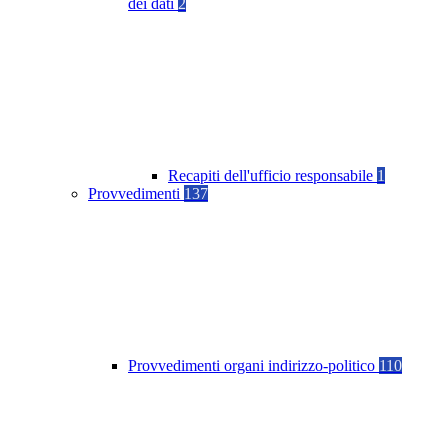
dei dati
2
Recapiti dell'ufficio responsabile
1
Provvedimenti
137
Provvedimenti organi indirizzo-politico
110