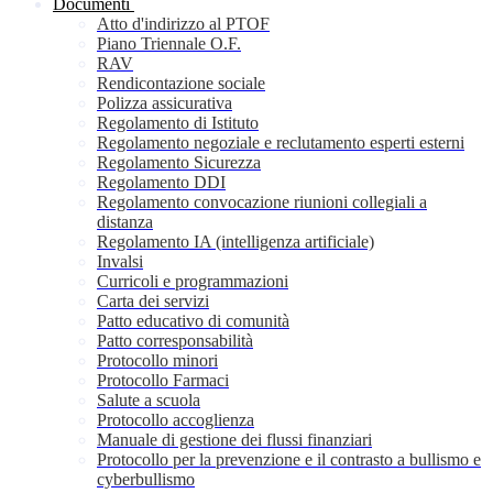
Documenti
Atto d'indirizzo al PTOF
Piano Triennale O.F.
RAV
Rendicontazione sociale
Polizza assicurativa
Regolamento di Istituto
Regolamento negoziale e reclutamento esperti esterni
Regolamento Sicurezza
Regolamento DDI
Regolamento convocazione riunioni collegiali a
distanza
Regolamento IA (intelligenza artificiale)
Invalsi
Curricoli e programmazioni
Carta dei servizi
Patto educativo di comunità
Patto corresponsabilità
Protocollo minori
Protocollo Farmaci
Salute a scuola
Protocollo accoglienza
Manuale di gestione dei flussi finanziari
Protocollo per la prevenzione e il contrasto a bullismo e
cyberbullismo