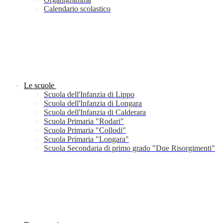
Calendario scolastico
Le scuole
Scuola dell'Infanzia di Lippo
Scuola dell'Infanzia di Longara
Scuola dell'Infanzia di Calderara
Scuola Primaria "Rodari"
Scuola Primaria "Collodi"
Scuola Primaria "Longara"
Scuola Secondaria di primo grado "Due Risorgimenti"