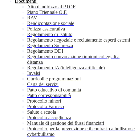
Documenti
Atto d'indirizzo al PTOF
Piano Triennale O.F.
RAV
Rendicontazione sociale
Polizza assicurativa
Regolamento di Istituto
Regolamento negoziale e reclutamento esperti esterni
Regolamento Sicurezza
Regolamento DDI
Regolamento convocazione riunioni collegiali a
distanza
Regolamento IA (intelligenza artificiale)
Invalsi
Curricoli e programmazioni
Carta dei servizi
Patto educativo di comunità
Patto corresponsabilità
Protocollo minori
Protocollo Farmaci
Salute a scuola
Protocollo accoglienza
Manuale di gestione dei flussi finanziari
Protocollo per la prevenzione e il contrasto a bullismo e
cyberbullismo