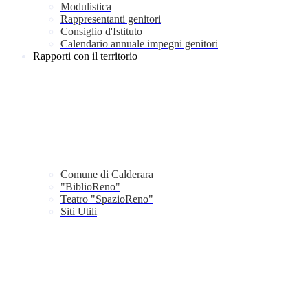
Modulistica
Rappresentanti genitori
Consiglio d'Istituto
Calendario annuale impegni genitori
Rapporti con il territorio
Comune di Calderara
"BiblioReno"
Teatro "SpazioReno"
Siti Utili