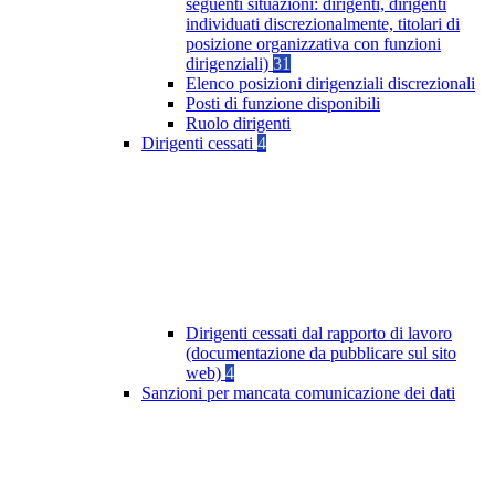
seguenti situazioni: dirigenti, dirigenti
individuati discrezionalmente, titolari di
posizione organizzativa con funzioni
dirigenziali)
31
Elenco posizioni dirigenziali discrezionali
Posti di funzione disponibili
Ruolo dirigenti
Dirigenti cessati
4
Dirigenti cessati dal rapporto di lavoro
(documentazione da pubblicare sul sito
web)
4
Sanzioni per mancata comunicazione dei dati