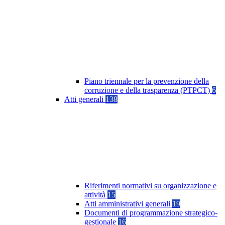
Piano triennale per la prevenzione della
corruzione e della trasparenza (PTPCT)
6
Atti generali
138
Riferimenti normativi su organizzazione e
attività
15
Atti amministrativi generali
19
Documenti di programmazione strategico-
gestionale
16