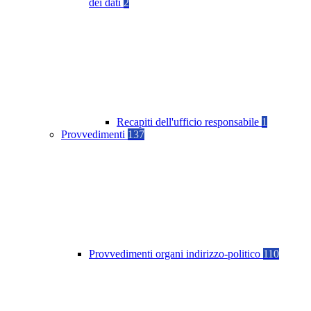
dei dati
2
Recapiti dell'ufficio responsabile
1
Provvedimenti
137
Provvedimenti organi indirizzo-politico
110