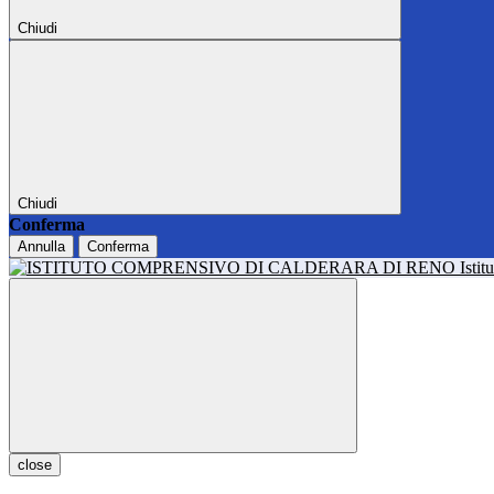
Chiudi
Chiudi
Conferma
Annulla
Conferma
Isti
close