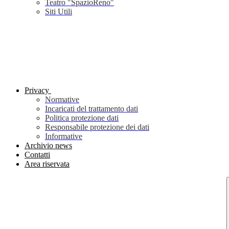
Teatro "SpazioReno"
Siti Utili
Privacy
Normative
Incaricati del trattamento dati
Politica protezione dati
Responsabile protezione dei dati
Informative
Archivio news
Contatti
Area riservata