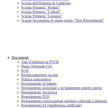
Scuola dell'Infanzia di Calderara
Scuola Primaria "Rodari"
Scuola Primaria "Collodi"
Scuola Primaria "Longara"
Scuola Secondaria di primo grado "Due Risorgimenti"
Documenti
Atto d'indirizzo al PTOF
Piano Triennale O.F.
RAV
Rendicontazione sociale
Polizza assicurativa
Regolamento di Istituto
Regolamento negoziale e reclutamento esperti esterni
Regolamento Sicurezza
Regolamento DDI
Regolamento convocazione riunioni collegiali a distanza
Regolamento IA (intelligenza artificiale)