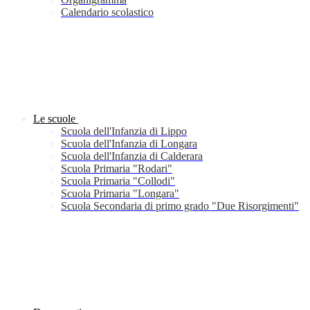
Calendario scolastico
Le scuole
Scuola dell'Infanzia di Lippo
Scuola dell'Infanzia di Longara
Scuola dell'Infanzia di Calderara
Scuola Primaria "Rodari"
Scuola Primaria "Collodi"
Scuola Primaria "Longara"
Scuola Secondaria di primo grado "Due Risorgimenti"