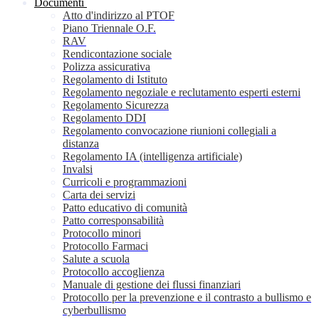
Documenti
Atto d'indirizzo al PTOF
Piano Triennale O.F.
RAV
Rendicontazione sociale
Polizza assicurativa
Regolamento di Istituto
Regolamento negoziale e reclutamento esperti esterni
Regolamento Sicurezza
Regolamento DDI
Regolamento convocazione riunioni collegiali a
distanza
Regolamento IA (intelligenza artificiale)
Invalsi
Curricoli e programmazioni
Carta dei servizi
Patto educativo di comunità
Patto corresponsabilità
Protocollo minori
Protocollo Farmaci
Salute a scuola
Protocollo accoglienza
Manuale di gestione dei flussi finanziari
Protocollo per la prevenzione e il contrasto a bullismo e
cyberbullismo