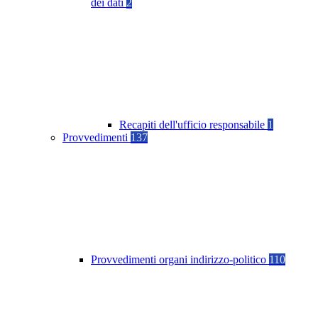
dei dati
2
Recapiti dell'ufficio responsabile
1
Provvedimenti
137
Provvedimenti organi indirizzo-politico
110