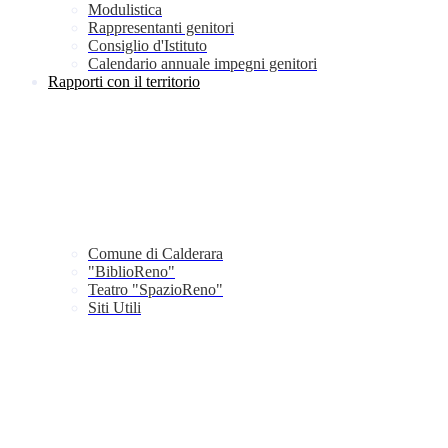
Modulistica
Rappresentanti genitori
Consiglio d'Istituto
Calendario annuale impegni genitori
Rapporti con il territorio
Comune di Calderara
"BiblioReno"
Teatro "SpazioReno"
Siti Utili