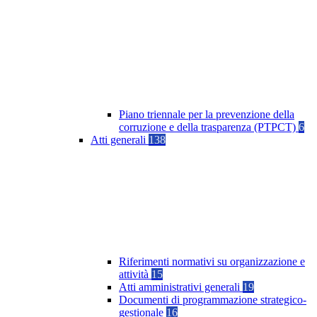
Piano triennale per la prevenzione della
corruzione e della trasparenza (PTPCT)
6
Atti generali
138
Riferimenti normativi su organizzazione e
attività
15
Atti amministrativi generali
19
Documenti di programmazione strategico-
gestionale
16