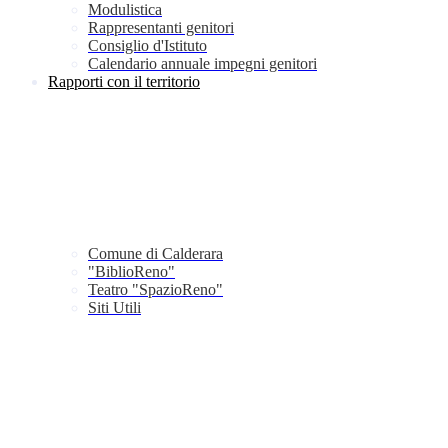
Modulistica
Rappresentanti genitori
Consiglio d'Istituto
Calendario annuale impegni genitori
Rapporti con il territorio
Comune di Calderara
"BiblioReno"
Teatro "SpazioReno"
Siti Utili