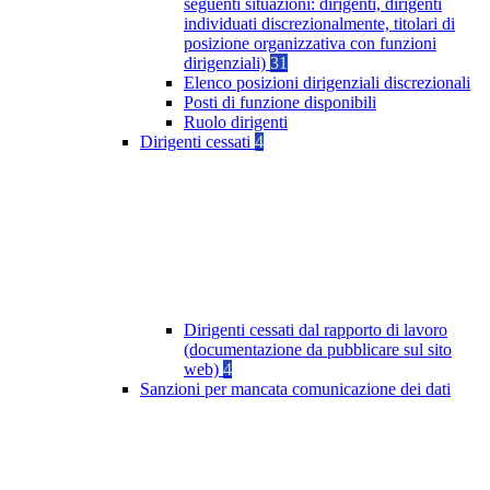
seguenti situazioni: dirigenti, dirigenti
individuati discrezionalmente, titolari di
posizione organizzativa con funzioni
dirigenziali)
31
Elenco posizioni dirigenziali discrezionali
Posti di funzione disponibili
Ruolo dirigenti
Dirigenti cessati
4
Dirigenti cessati dal rapporto di lavoro
(documentazione da pubblicare sul sito
web)
4
Sanzioni per mancata comunicazione dei dati