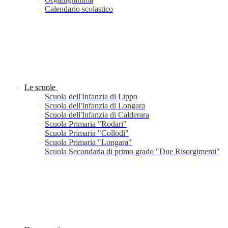
Calendario scolastico
Le scuole
Scuola dell'Infanzia di Lippo
Scuola dell'Infanzia di Longara
Scuola dell'Infanzia di Calderara
Scuola Primaria "Rodari"
Scuola Primaria "Collodi"
Scuola Primaria "Longara"
Scuola Secondaria di primo grado "Due Risorgimenti"