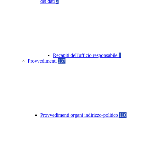
dei dati
2
Recapiti dell'ufficio responsabile
1
Provvedimenti
137
Provvedimenti organi indirizzo-politico
110