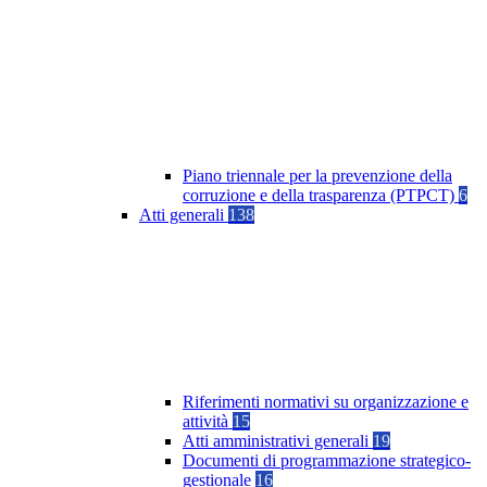
Piano triennale per la prevenzione della
corruzione e della trasparenza (PTPCT)
6
Atti generali
138
Riferimenti normativi su organizzazione e
attività
15
Atti amministrativi generali
19
Documenti di programmazione strategico-
gestionale
16