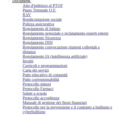
Documenti
Atto d'indirizzo al PTOF
Piano Triennale O.F.
RAV
Rendicontazione sociale
Polizza assicurativa
Regolamento di Istituto
Regolamento negoziale e reclutamento esperti esterni
Regolamento Sicurezza
Regolamento DDI
Regolamento convocazione riunioni collegiali a
distanza
Regolamento IA (intelligenza artificiale)
Invalsi
Curricoli e programmazioni
Carta dei servizi
Patto educativo di comunità
Patto corresponsabilità
Protocollo minori
Protocollo Farmaci
Salute a scuola
Protocollo accoglienza
Manuale di gestione dei flussi finanziari
Protocollo per la prevenzione e il contrasto a bullismo e
cyberbullismo