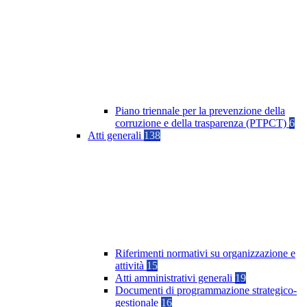
Piano triennale per la prevenzione della
corruzione e della trasparenza (PTPCT)
6
Atti generali
138
Riferimenti normativi su organizzazione e
attività
15
Atti amministrativi generali
19
Documenti di programmazione strategico-
gestionale
16