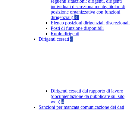
seguenti situazioni: dirigenti, dirigenti
individuati discrezionalmente, titolari di
posizione organizzativa con funzioni
dirigenziali)
31
Elenco posizioni dirigenziali discrezionali
Posti di funzione disponibili
Ruolo dirigenti
Dirigenti cessati
4
Dirigenti cessati dal rapporto di lavoro
(documentazione da pubblicare sul sito
web)
4
Sanzioni per mancata comunicazione dei dati