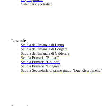
Calendario scolastico
Le scuole
Scuola dell'Infanzia di Lippo
Scuola dell'Infanzia di Longara
Scuola dell'Infanzia di Calderara
Scuola Primaria "Rodari"
Scuola Primaria "Collodi"
Scuola Primaria "Longara"
Scuola Secondaria di primo grado "Due Risorgimenti"