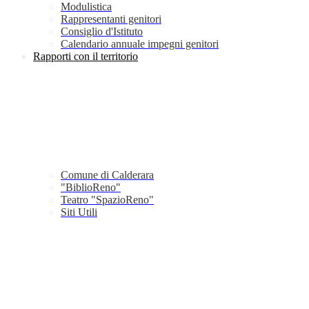
Modulistica
Rappresentanti genitori
Consiglio d'Istituto
Calendario annuale impegni genitori
Rapporti con il territorio
Comune di Calderara
"BiblioReno"
Teatro "SpazioReno"
Siti Utili