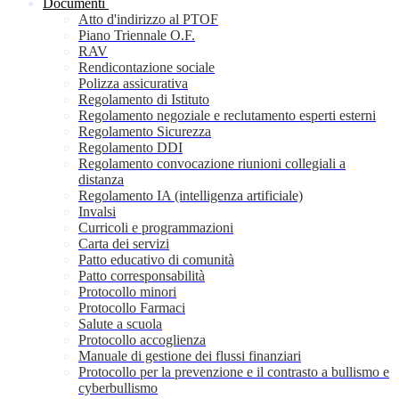
Documenti
Atto d'indirizzo al PTOF
Piano Triennale O.F.
RAV
Rendicontazione sociale
Polizza assicurativa
Regolamento di Istituto
Regolamento negoziale e reclutamento esperti esterni
Regolamento Sicurezza
Regolamento DDI
Regolamento convocazione riunioni collegiali a
distanza
Regolamento IA (intelligenza artificiale)
Invalsi
Curricoli e programmazioni
Carta dei servizi
Patto educativo di comunità
Patto corresponsabilità
Protocollo minori
Protocollo Farmaci
Salute a scuola
Protocollo accoglienza
Manuale di gestione dei flussi finanziari
Protocollo per la prevenzione e il contrasto a bullismo e
cyberbullismo