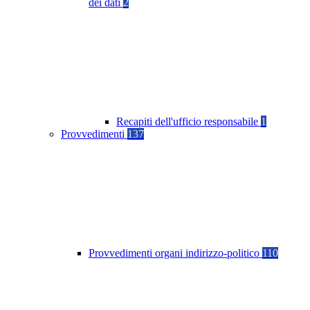
dei dati
2
Recapiti dell'ufficio responsabile
1
Provvedimenti
137
Provvedimenti organi indirizzo-politico
110