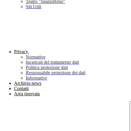
Teatro "SpazioReno"
Siti Utili
Privacy
Normative
Incaricati del trattamento dati
Politica protezione dati
Responsabile protezione dei dati
Informative
Archivio news
Contatti
Area riservata