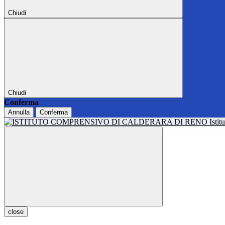
Chiudi
Chiudi
Conferma
Annulla
Conferma
Isti
close