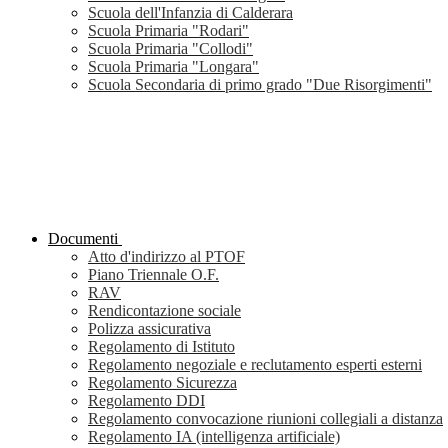
Scuola dell'Infanzia di Calderara
Scuola Primaria "Rodari"
Scuola Primaria "Collodi"
Scuola Primaria "Longara"
Scuola Secondaria di primo grado "Due Risorgimenti"
Documenti
Atto d'indirizzo al PTOF
Piano Triennale O.F.
RAV
Rendicontazione sociale
Polizza assicurativa
Regolamento di Istituto
Regolamento negoziale e reclutamento esperti esterni
Regolamento Sicurezza
Regolamento DDI
Regolamento convocazione riunioni collegiali a distanza
Regolamento IA (intelligenza artificiale)