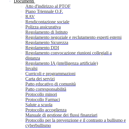
Documenti
Atto d'indirizzo al PTOF
Piano Triennale O.F.
RAV
Rendicontazione sociale
Polizza assicurativa
Regolamento di Istituto
Regolamento negoziale e reclutamento esperti esterni
Regolamento Sicurezza
Regolamento DDI
Regolamento convocazione riunioni collegiali a
distanza
Regolamento IA (intelligenza artificiale)
Invalsi
Curricoli e programmazioni
Carta dei servizi
Patto educativo di comunità
Patto corresponsabilità
Protocollo minori
Protocollo Farmaci
Salute a scuola
Protocollo accoglienza
Manuale di gestione dei flussi finanziari
Protocollo per la prevenzione e il contrasto a bullismo e
cyberbullismo