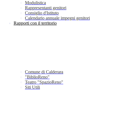
Modulistica
Rappresentanti genitori
Consiglio d'Istituto
Calendario annuale impegni genitori
Rapporti con il territorio
Comune di Calderara
"BiblioReno"
Teatro "SpazioReno"
Siti Utili