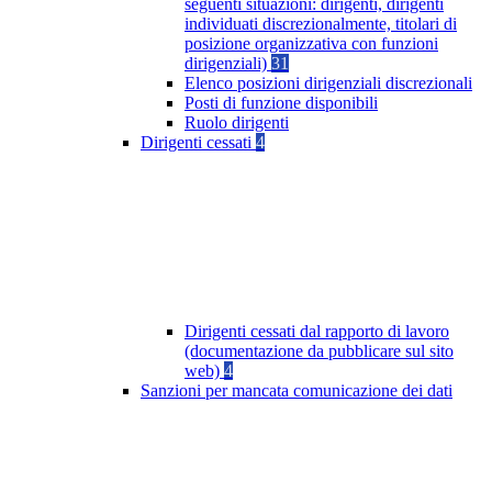
seguenti situazioni: dirigenti, dirigenti
individuati discrezionalmente, titolari di
posizione organizzativa con funzioni
dirigenziali)
31
Elenco posizioni dirigenziali discrezionali
Posti di funzione disponibili
Ruolo dirigenti
Dirigenti cessati
4
Dirigenti cessati dal rapporto di lavoro
(documentazione da pubblicare sul sito
web)
4
Sanzioni per mancata comunicazione dei dati