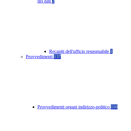
dei dati
2
Recapiti dell'ufficio responsabile
1
Provvedimenti
137
Provvedimenti organi indirizzo-politico
110