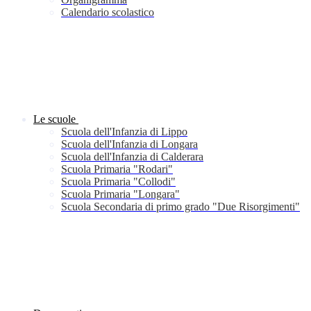
Calendario scolastico
Le scuole
Scuola dell'Infanzia di Lippo
Scuola dell'Infanzia di Longara
Scuola dell'Infanzia di Calderara
Scuola Primaria "Rodari"
Scuola Primaria "Collodi"
Scuola Primaria "Longara"
Scuola Secondaria di primo grado "Due Risorgimenti"