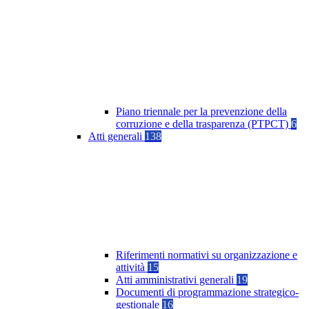
Piano triennale per la prevenzione della
corruzione e della trasparenza (PTPCT)
6
Atti generali
138
Riferimenti normativi su organizzazione e
attività
15
Atti amministrativi generali
19
Documenti di programmazione strategico-
gestionale
16