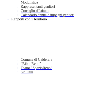
Modulistica
Rappresentanti genitori
Consiglio d'Istituto
Calendario annuale impegni genitori
Rapporti con il territorio
Comune di Calderara
"BiblioReno"
Teatro "SpazioReno"
Siti Utili