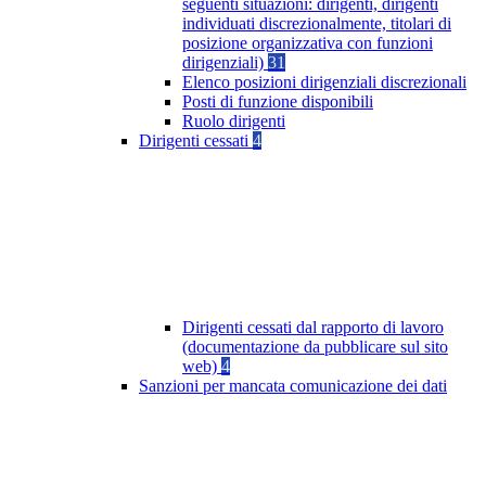
seguenti situazioni: dirigenti, dirigenti
individuati discrezionalmente, titolari di
posizione organizzativa con funzioni
dirigenziali)
31
Elenco posizioni dirigenziali discrezionali
Posti di funzione disponibili
Ruolo dirigenti
Dirigenti cessati
4
Dirigenti cessati dal rapporto di lavoro
(documentazione da pubblicare sul sito
web)
4
Sanzioni per mancata comunicazione dei dati