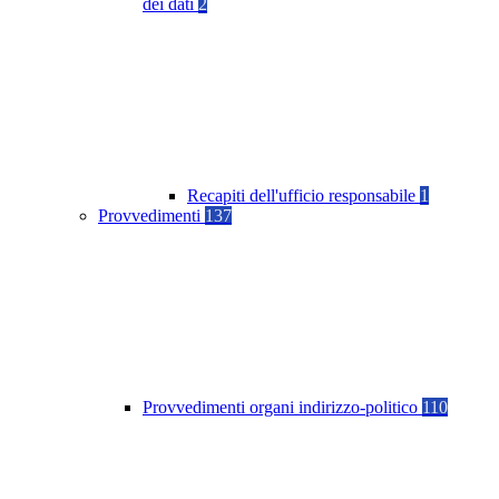
dei dati
2
Recapiti dell'ufficio responsabile
1
Provvedimenti
137
Provvedimenti organi indirizzo-politico
110