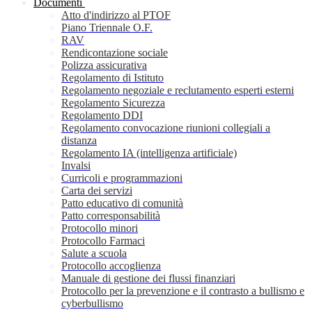
Documenti
Atto d'indirizzo al PTOF
Piano Triennale O.F.
RAV
Rendicontazione sociale
Polizza assicurativa
Regolamento di Istituto
Regolamento negoziale e reclutamento esperti esterni
Regolamento Sicurezza
Regolamento DDI
Regolamento convocazione riunioni collegiali a
distanza
Regolamento IA (intelligenza artificiale)
Invalsi
Curricoli e programmazioni
Carta dei servizi
Patto educativo di comunità
Patto corresponsabilità
Protocollo minori
Protocollo Farmaci
Salute a scuola
Protocollo accoglienza
Manuale di gestione dei flussi finanziari
Protocollo per la prevenzione e il contrasto a bullismo e
cyberbullismo