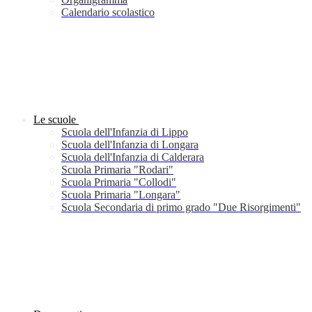
Calendario scolastico
Le scuole
Scuola dell'Infanzia di Lippo
Scuola dell'Infanzia di Longara
Scuola dell'Infanzia di Calderara
Scuola Primaria "Rodari"
Scuola Primaria "Collodi"
Scuola Primaria "Longara"
Scuola Secondaria di primo grado "Due Risorgimenti"