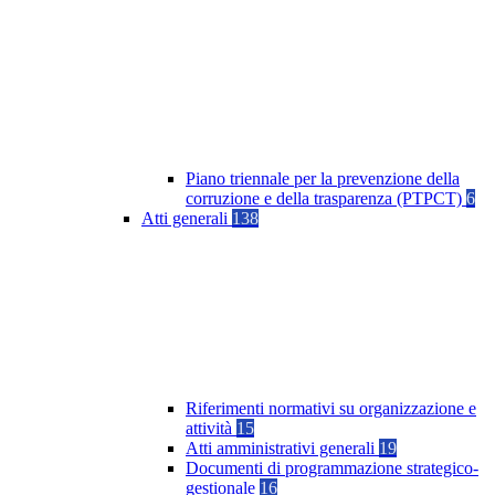
Piano triennale per la prevenzione della
corruzione e della trasparenza (PTPCT)
6
Atti generali
138
Riferimenti normativi su organizzazione e
attività
15
Atti amministrativi generali
19
Documenti di programmazione strategico-
gestionale
16