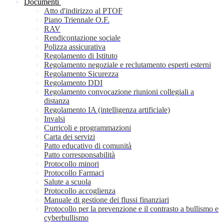
Documenti
Atto d'indirizzo al PTOF
Piano Triennale O.F.
RAV
Rendicontazione sociale
Polizza assicurativa
Regolamento di Istituto
Regolamento negoziale e reclutamento esperti esterni
Regolamento Sicurezza
Regolamento DDI
Regolamento convocazione riunioni collegiali a
distanza
Regolamento IA (intelligenza artificiale)
Invalsi
Curricoli e programmazioni
Carta dei servizi
Patto educativo di comunità
Patto corresponsabilità
Protocollo minori
Protocollo Farmaci
Salute a scuola
Protocollo accoglienza
Manuale di gestione dei flussi finanziari
Protocollo per la prevenzione e il contrasto a bullismo e
cyberbullismo