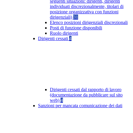
seguenti situazioni: dirigenti, dirigenti
individuati discrezionalmente, titolari di
posizione organizzativa con funzioni
dirigenziali)
31
Elenco posizioni dirigenziali discrezionali
Posti di funzione disponibili
Ruolo dirigenti
Dirigenti cessati
4
Dirigenti cessati dal rapporto di lavoro
(documentazione da pubblicare sul sito
web)
4
Sanzioni per mancata comunicazione dei dati