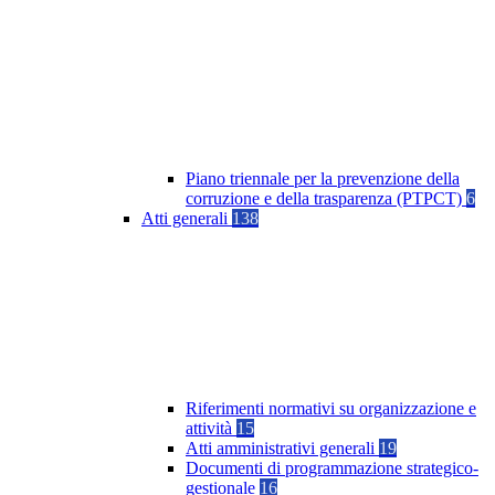
Piano triennale per la prevenzione della
corruzione e della trasparenza (PTPCT)
6
Atti generali
138
Riferimenti normativi su organizzazione e
attività
15
Atti amministrativi generali
19
Documenti di programmazione strategico-
gestionale
16