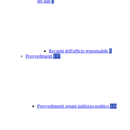
dei dati
2
Recapiti dell'ufficio responsabile
1
Provvedimenti
137
Provvedimenti organi indirizzo-politico
110