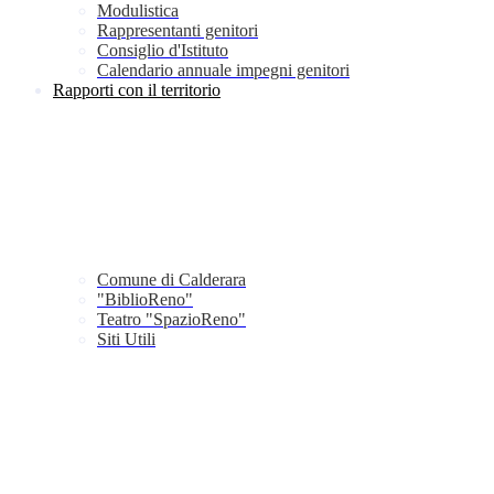
Modulistica
Rappresentanti genitori
Consiglio d'Istituto
Calendario annuale impegni genitori
Rapporti con il territorio
Comune di Calderara
"BiblioReno"
Teatro "SpazioReno"
Siti Utili