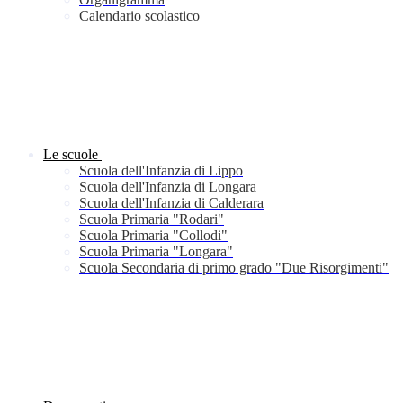
Calendario scolastico
Le scuole
Scuola dell'Infanzia di Lippo
Scuola dell'Infanzia di Longara
Scuola dell'Infanzia di Calderara
Scuola Primaria "Rodari"
Scuola Primaria "Collodi"
Scuola Primaria "Longara"
Scuola Secondaria di primo grado "Due Risorgimenti"